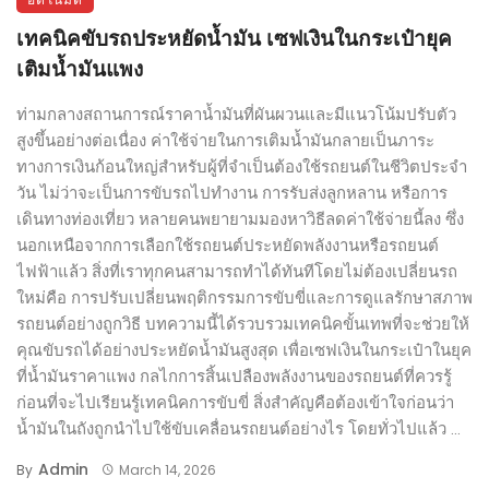
เทคนิคขับรถประหยัดน้ำมัน เซฟเงินในกระเป๋ายุค
เติมน้ำมันแพง
ท่ามกลางสถานการณ์ราคาน้ำมันที่ผันผวนและมีแนวโน้มปรับตัว
สูงขึ้นอย่างต่อเนื่อง ค่าใช้จ่ายในการเติมน้ำมันกลายเป็นภาระ
ทางการเงินก้อนใหญ่สำหรับผู้ที่จำเป็นต้องใช้รถยนต์ในชีวิตประจำ
วัน ไม่ว่าจะเป็นการขับรถไปทำงาน การรับส่งลูกหลาน หรือการ
เดินทางท่องเที่ยว หลายคนพยายามมองหาวิธีลดค่าใช้จ่ายนี้ลง ซึ่ง
นอกเหนือจากการเลือกใช้รถยนต์ประหยัดพลังงานหรือรถยนต์
ไฟฟ้าแล้ว สิ่งที่เราทุกคนสามารถทำได้ทันทีโดยไม่ต้องเปลี่ยนรถ
ใหม่คือ การปรับเปลี่ยนพฤติกรรมการขับขี่และการดูแลรักษาสภาพ
รถยนต์อย่างถูกวิธี บทความนี้ได้รวบรวมเทคนิคขั้นเทพที่จะช่วยให้
คุณขับรถได้อย่างประหยัดน้ำมันสูงสุด เพื่อเซฟเงินในกระเป๋าในยุค
ที่น้ำมันราคาแพง กลไกการสิ้นเปลืองพลังงานของรถยนต์ที่ควรรู้
ก่อนที่จะไปเรียนรู้เทคนิคการขับขี่ สิ่งสำคัญคือต้องเข้าใจก่อนว่า
น้ำมันในถังถูกนำไปใช้ขับเคลื่อนรถยนต์อย่างไร โดยทั่วไปแล้ว ...
Admin
By
March 14, 2026