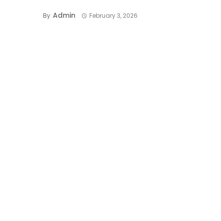
Admin
By
February 3, 2026