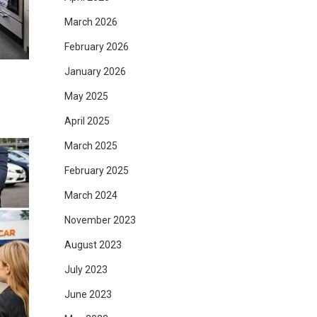
March 2026
February 2026
January 2026
May 2025
April 2025
March 2025
February 2025
March 2024
November 2023
August 2023
July 2023
June 2023