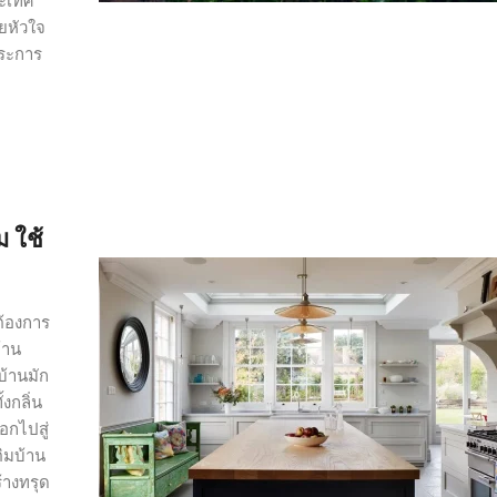
ระเทศ
ยหัวใจ
ประการ
 ใช้
ต้องการ
้าน
วบ้านมัก
งกลิ่น
กไปสู่
ติมบ้าน
้างทรุด