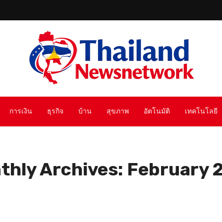
การเงิน
ธุรกิจ
บ้าน
สุขภาพ
อัตโนมัติ
เทคโนโลยี
thly Archives: February 