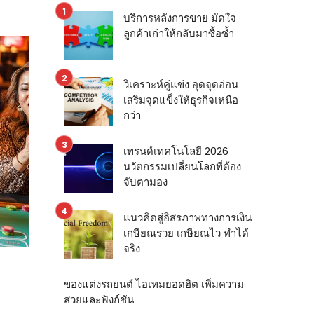
บริการหลังการขาย มัดใจ
ลูกค้าเก่าให้กลับมาซื้อซ้ำ
วิเคราะห์คู่แข่ง อุดจุดอ่อน
เสริมจุดแข็งให้ธุรกิจเหนือ
กว่า
เทรนด์เทคโนโลยี 2026
นวัตกรรมเปลี่ยนโลกที่ต้อง
จับตามอง
แนวคิดสู่อิสรภาพทางการเงิน
เกษียณรวย เกษียณไว ทำได้
จริง
ของแต่งรถยนต์ ไอเทมยอดฮิต เพิ่มความ
สวยและฟังก์ชัน