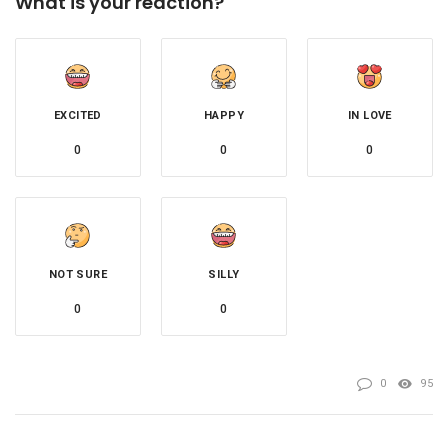
What is your reaction?
EXCITED
HAPPY
IN LOVE
0
0
0
NOT SURE
SILLY
0
0
0
95