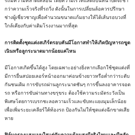
รถมีความคลาดเคลื่อน โดยความเร็วที่แสดงบนหน้าปัดจะช้า
กว่าความเร็วจริงที่รถวิ่ง ดังนั้นในการเปลี่ยนล้อควรปรึกษา
ช่างผู้เชี่ยวชาญเพื่อคำนวณขนาดแก้มยางให้ได้เส้นรอบวงที่
ใกล้เคียงกับค่าเดิมโรงงานมากที่สุด
การติดตั้งชุดแต่งสเกิร์ตรอบคันมีโอกาสทำให้เกิดปัญหารถขูด
เนินหรือลูกระนาดมากน้อยแค่ไหน
มีโอกาสเกิดขึ้นได้สูง โดยเฉพาะอย่างยิ่งหากเลือกใช้ชุดแต่งที่
มีการยื่นสปอยเลอร์หน้าออกมาค่อนข้างยาวหรือต่ำกว่าระดับ
กันชนเดิม การขับรถผ่านลูกระนาดชันๆ การขึ้นลงอาคารจอด
รถ หรือการขับผ่านทางขรุขระ ต้องใช้ความระมัดระวังเป็น
พิเศษโดยการเบรกชะลอความเร็วและขับทะแยงมุมเล็กน้อย
เพื่อเพิ่มระยะเคลียร์ใต้ท้องรถ ป้องกันไม่ให้ชุดแต่งฉีกขาดเสีย
หาย
ฟิล์มกรองแสงแบบใสแต่กันความร้อนสูงมีจริงไหมและมีหลัก